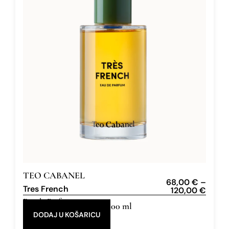
TEO CABANEL
68,00
€
–
Tres French
120,00
€
Eau de Parfum
30 ml, 100 ml
DODAJ U KOŠARICU