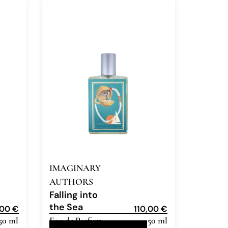
IMAGINARY
AUTHORS
Falling into
the Sea
,00
€
110,00
€
50 ml
Eau de Parfum
50 ml