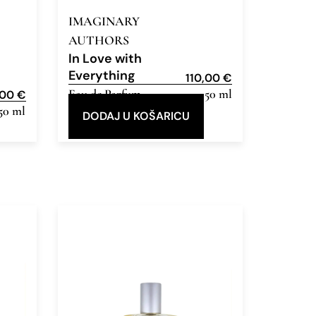
IMAGINARY
AUTHORS
In Love with
Everything
110,00
€
Eau de Parfum
50 ml
,00
€
50 ml
DODAJ U KOŠARICU