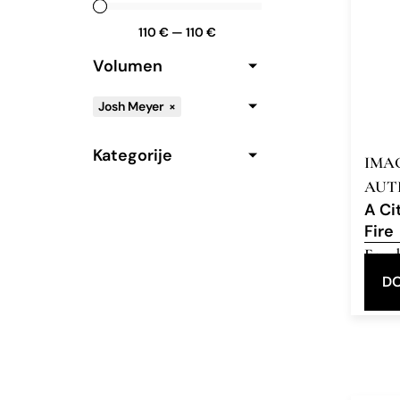
110
€
—
110
€
Volumen
Josh Meyer
×
Kategorije
IMA
AUT
A Ci
Fire
Eau d
DO