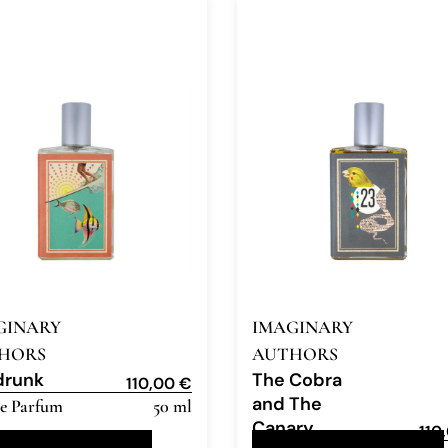
GINARY
IMAGINARY
HORS
AUTHORS
drunk
The Cobra
110,00
€
and The
e Parfum
50 ml
Canary
110