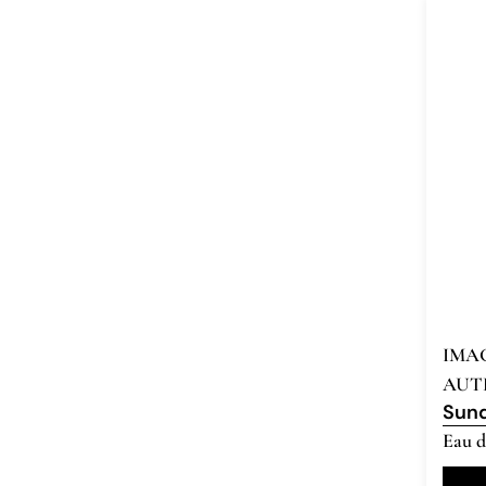
IMA
AUT
Sun
Eau d