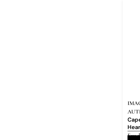
IMA
AUT
Cap
Hea
Eau d