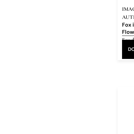
IMA
AUT
Fox 
Flo
Eau d
DO