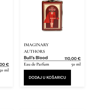
IMAGINARY
AUTHORS
Bull’s Blood
110,00
€
Eau de Parfum
50 ml
,00
€
50 ml
DODAJ U KOŠARICU