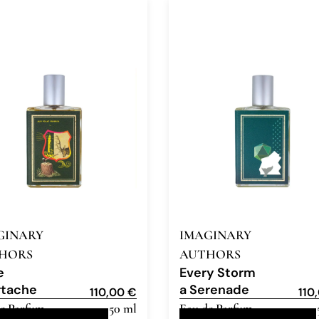
GINARY
IMAGINARY
HORS
AUTHORS
e
Every Storm
rtache
a Serenade
110,00
€
110
e Parfum
50 ml
Eau de Parfum