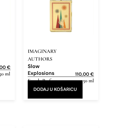
IMAGINARY
AUTHORS
Slow
,00
€
Explosions
50 ml
110,00
€
Eau de Parfum
50 ml
DODAJ U KOŠARICU