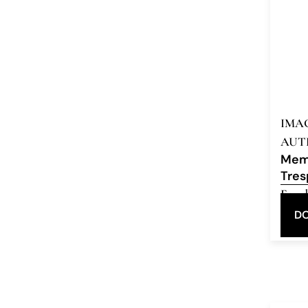
IMA
AUT
Memo
Tres
Eau d
DO