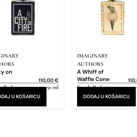
GINARY
IMAGINARY
HORS
AUTHORS
ty on
A Whiff of
Waffle Cone
110,00
€
110
e Parfum
50 ml
Eau de Parfum
DAJ U KOŠARICU
DODAJ U KOŠARICU