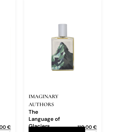
IMAGINARY
AUTHORS
The
Language of
Glaciers
,00
€
110,00
€