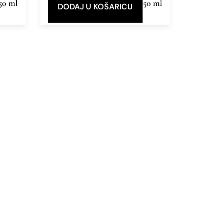
50 ml
Eau de Parfum
50 ml
DODAJ U KOŠARICU