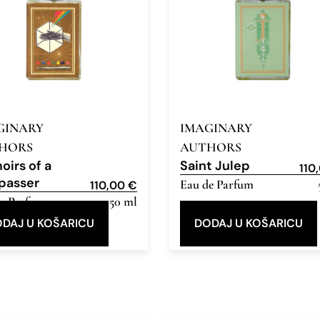
GINARY
IMAGINARY
HORS
AUTHORS
irs of a
Saint Julep
110
passer
Eau de Parfum
110,00
€
e Parfum
50 ml
DAJ U KOŠARICU
DODAJ U KOŠARICU