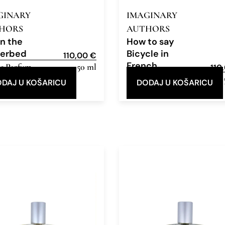
GINARY
IMAGINARY
HORS
AUTHORS
in the
How to say
werbed
Bicycle in
110,00
€
French
e Parfum
50 ml
110
Eau de Parfum
DAJ U KOŠARICU
DODAJ U KOŠARICU