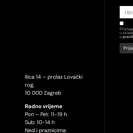
Pristaj
u skla
u
pravil
Ilica 14 – prolaz Lovački
rog,
10 000 Zagreb
Radno vrijeme
Pon – Pet: 11-19 h
Sub: 10-14 h
Ned i praznicima: