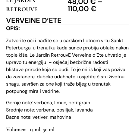
LE JARDIN
48,00
€
–
110,00
€
RETROUVE
VERVEINE D’ETE
OPIS:
Zatvorite oči i nađite se u carskom ljetnom vrtu Sankt
Peterburga, u trenutku kada sunce probija oblake nakon
tople kiše. Le Jardin RetrouvE Verveine d’Ete uhvatio je
upravo tu energiju – osjećaj bezbrižne radosti i
blistave prirode koja se budi. To je miris koji vas poziva
da zastanete, duboko udahnete i osjetite čistu životnu
snagu, savršen za one koji traže bijeg u trenutak
potpunog mira i vedrine.
Gornje note: verbena, limun, petitgrain
​Srednje note: verbena, bosiljak, lavanda
​Bazne note: vetiver, mahovina
15 ml, 50 ml