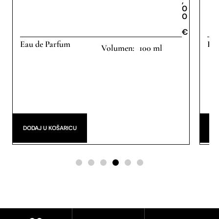
,
0
0
€
€
Eau de Parfum
Eau
100 ml
€
DODAJ U KOŠARICU
DO