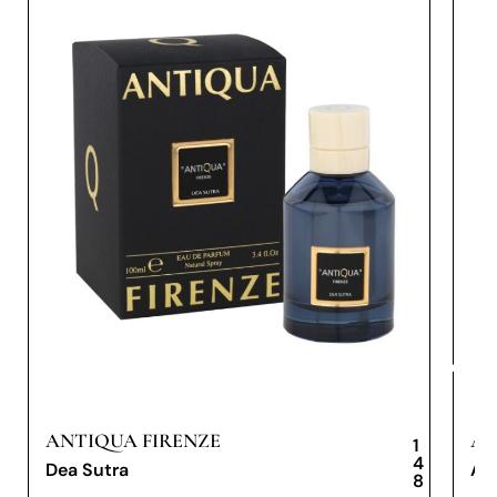
ANTIQUA FIRENZE
AN
1
4
Dea Sutra
An
8