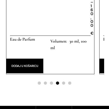
–
1
6
0
,
0
0
€
Eau de Parfum
Eau
30 ml, 100
ml
DODAJ U KOŠARICU
DO