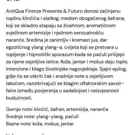
AntiQua Firenze Presente & Futuro donosi začinjenu
toplinu klinčića i slatkog, medom obogaćenog šafrana,
koji se skladno stapaju sa živahnom, aromatičnom
svježinom artemizije i nježnom senzualnošću
naranče.
Sredina je zanimljiv i kremast jus, dar
egzotičnog ylang ylang-a, cvijeta koji se pretvara u
topljenje i hipnotički sporazum kada se pačuli prilijepi
za njene osjetljive latice.
Koža, jantar i mošus daju tople,
intenzivne i blago životinjske nagovještaje. Sjajni epilog,
gdje će se otkriti čak i snažnije note s osjetljivom
lakoćom, razotkrivajući se blagim olfaktorskim savoir-
faire između povjerenja u sadašnjost i neizvjesnosti
budućnosti.
Gornje note: klinčić, šafran, artemizija, naranča
Srednje note: ylang-ylang, pačuli
Bazne note: koža, mošus, jantar