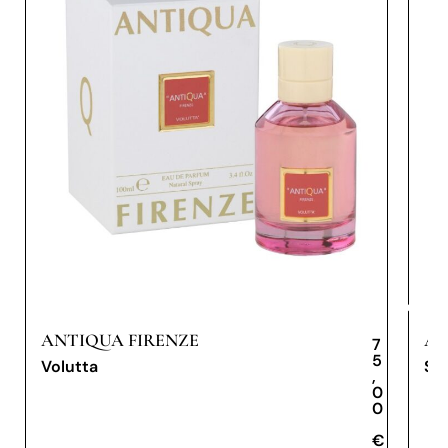
ANTIQUA FIRENZE
AN
7
5
Volutta
Spa
,
0
0
€
€