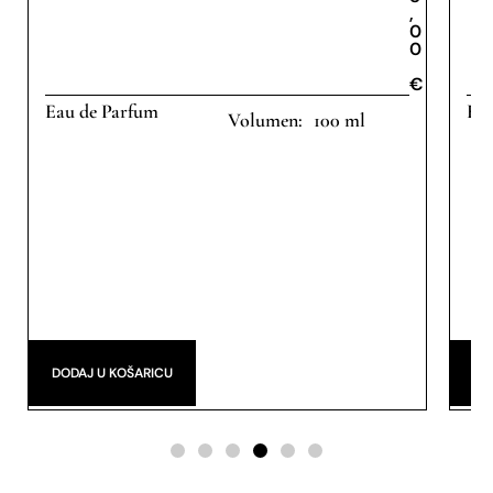
,
0
0
€
€
Eau de Parfum
Eau
100 ml
€
DODAJ U KOŠARICU
DO