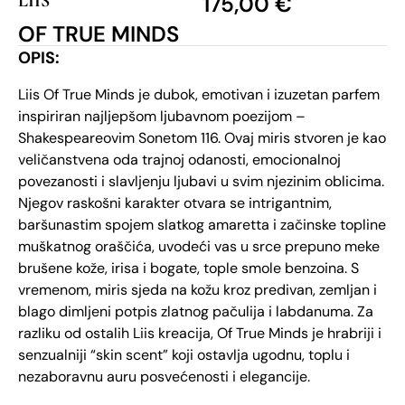
LIIS
175,00
€
OF TRUE MINDS
OPIS:
Liis Of True Minds je dubok, emotivan i izuzetan parfem
inspiriran najljepšom ljubavnom poezijom –
Shakespeareovim Sonetom 116. Ovaj miris stvoren je kao
veličanstvena oda trajnoj odanosti, emocionalnoj
povezanosti i slavljenju ljubavi u svim njezinim oblicima.
Njegov raskošni karakter otvara se intrigantnim,
baršunastim spojem slatkog amaretta i začinske topline
muškatnog oraščića, uvodeći vas u srce prepuno meke
brušene kože, irisa i bogate, tople smole benzoina. S
vremenom, miris sjeda na kožu kroz predivan, zemljan i
blago dimljeni potpis zlatnog pačulija i labdanuma. Za
razliku od ostalih Liis kreacija, Of True Minds je hrabriji i
senzualniji “skin scent” koji ostavlja ugodnu, toplu i
nezaboravnu auru posvećenosti i elegancije.