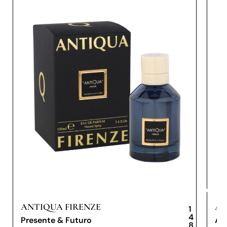
ANTIQUA FIRENZE
AN
1
4
Presente & Futuro
An
8