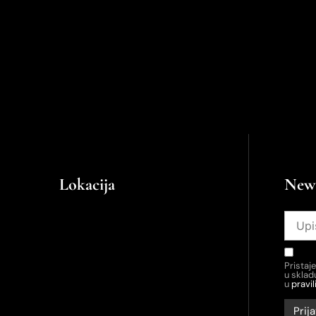
Lokacija
News
Pristaj
u skla
u
pravil