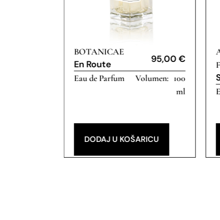
BOTANICAE
95,00
€
95,00
€
En Route
100
Eau de Parfum
100
ml
ml
E
RICU
DODAJ U KOŠARICU