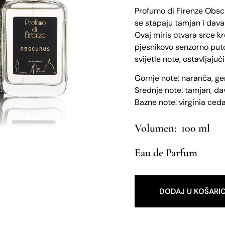
Profumo di Firenze Obsc
se stapaju tamjan i davan
Ovaj miris otvara srce kro
pjesnikovo senzorno puto
svijetle note, ostavljaju
Gornje note: naranča, ger
Srednje note: tamjan, d
Bazne note: virginia ced
100 ml
Eau de Parfum
DODAJ U KOŠARI