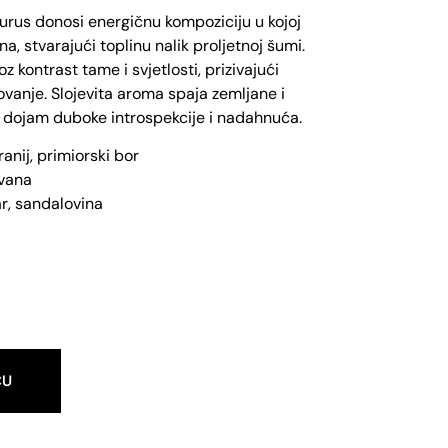
urus donosi energičnu kompoziciju u kojoj
a, stvarajući toplinu nalik proljetnoj šumi.
z kontrast tame i svjetlosti, prizivajući
vanje. Slojevita aroma spaja zemljane i
ći dojam duboke introspekcije i nadahnuća.
anij, primiorski bor
avana
ar, sandalovina
CU