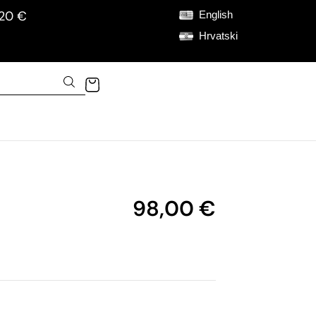
120 €
English
Hrvatski
98,00
€