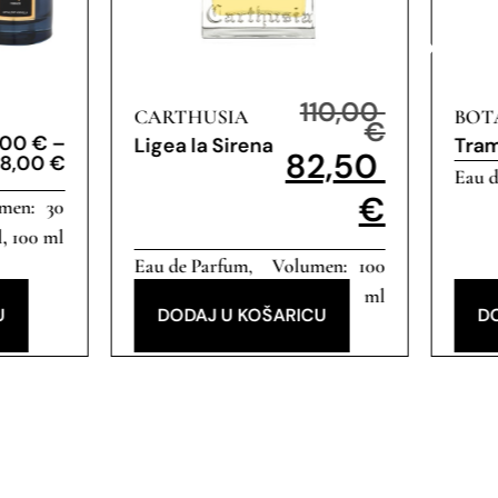
110,00
CARTHUSIA
BOT
€
,00
€
–
Ligea la Sirena
Tra
82,50
48,00
€
Eau 
€
30
, 100 ml
Eau de Parfum
100
,
Popust
ml
U
DODAJ U KOŠARICU
D