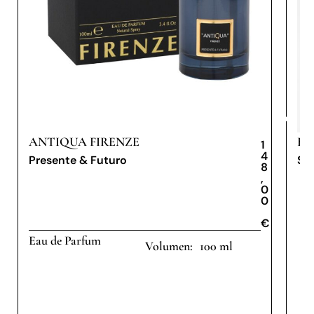
ANTIQUA FIRENZE
BY
1
4
Presente & Futuro
Sh
8
,
0
0
€
€
Eau de Parfum
100 ml