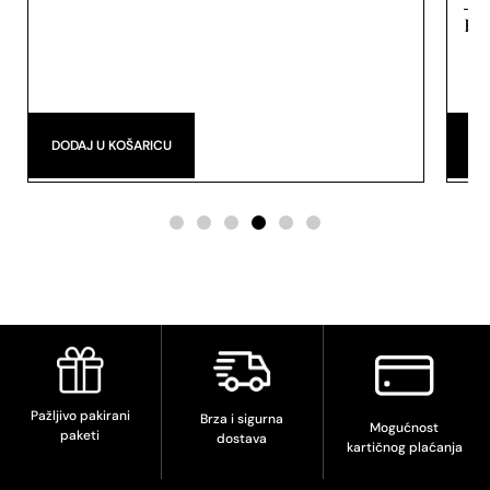
Eau
DODAJ U KOŠARICU
DO
Pažljivo pakirani
Brza i sigurna
Mogućnost
paketi
dostava
kartičnog plaćanja