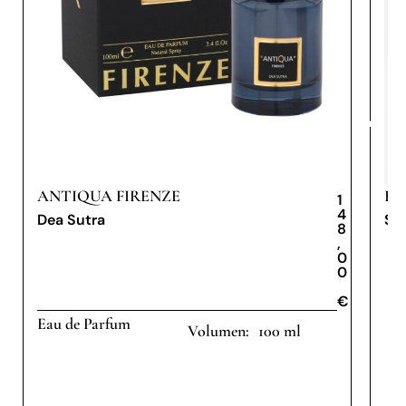
ANTIQUA FIRENZE
BY
1
4
Dea Sutra
Sh
8
,
0
0
€
€
Eau de Parfum
100 ml