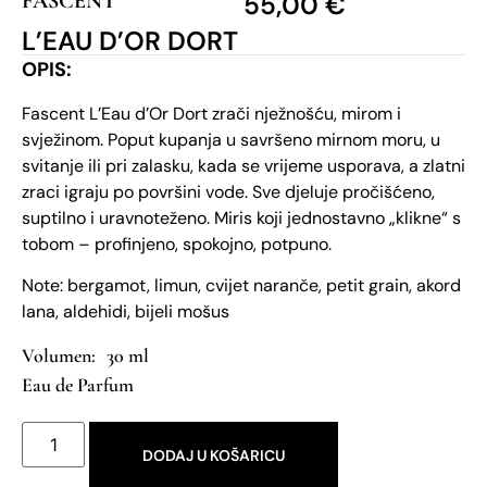
FASCENT
55,00
€
L’EAU D’OR DORT
OPIS:
Fascent L’Eau d’Or Dort zrači nježnošću, mirom i
svježinom. Poput kupanja u savršeno mirnom moru, u
svitanje ili pri zalasku, kada se vrijeme usporava, a zlatni
zraci igraju po površini vode. Sve djeluje pročišćeno,
suptilno i uravnoteženo. Miris koji jednostavno „klikne“ s
tobom – profinjeno, spokojno, potpuno.
Note: bergamot, limun, cvijet naranče, petit grain, akord
lana, aldehidi, bijeli mošus
30 ml
Eau de Parfum
DODAJ U KOŠARICU