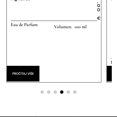
,
0
0
€
€
Eau de Parfum
100 ml
Eau
PROČITAJ VIŠE
DO