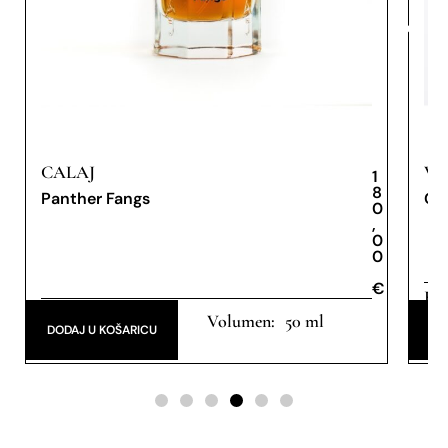
CALAJ
VE
1
8
Panther Fangs
Go
0
,
0
0
€
€
Ext
Extrait de Parfum
50 ml
DODAJ U KOŠARICU
DO