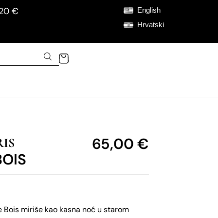
120 €
English
Hrvatski
65,00
€
RIS
BOIS
e Bois miriše kao kasna noć u starom