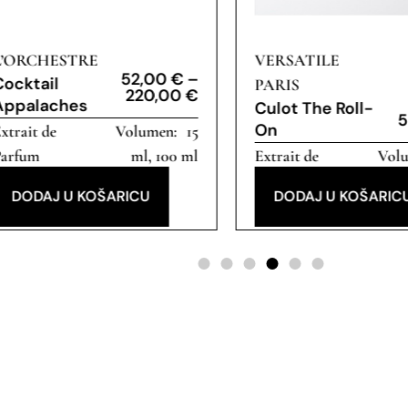
L’ORCHESTRE
VERSATILE
52,00
€
–
Cocktail
PARIS
220,00
€
Appalaches
Culot The Roll-
5
On
xtrait de
15
Parfum
ml, 100 ml
Extrait de
Parfum
DODAJ U KOŠARICU
DODAJ U KOŠARIC