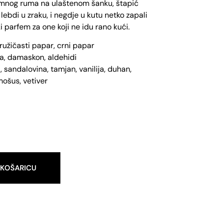
mnog ruma na ulaštenom šanku, štapić
lebdi u zraku, i negdje u kutu netko zapali
i parfem za one koji ne idu rano kući.
ružičasti papar, crni papar
ža, damaskon, aldehidi
 sandalovina, tamjan, vanilija, duhan,
mošus, vetiver
 KOŠARICU