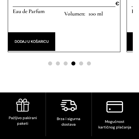
€
€
Eau de Parfum
Eau
100 ml
DODAJ U KOŠARICU
DO
Pažljivo pakirani
Brza i sigurna
Mogućnost
paketi
dostava
kartičnog plaćanja