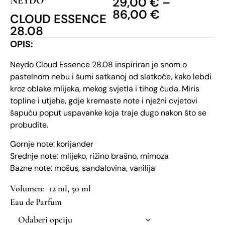
NEYDO
29,00
€
–
86,00
€
CLOUD ESSENCE
28.08
OPIS:
Neydo Cloud Essence 28.08 inspiriran je snom o
pastelnom nebu i šumi satkanoj od slatkoće, kako lebdi
kroz oblake mlijeka, mekog svjetla i tihog čuda. Miris
topline i utjehe, gdje kremaste note i nježni cvjetovi
šapuću poput uspavanke koja traje dugo nakon što se
probudite.
Gornje note: korijander
Srednje note: mlijeko, rižino brašno, mimoza
Bazne note: mošus, sandalovina, vanilija
12 ml, 50 ml
Eau de Parfum