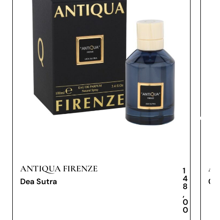
ANTIQUA FIRENZE
AN
1
4
Dea Sutra
Co
8
,
0
0