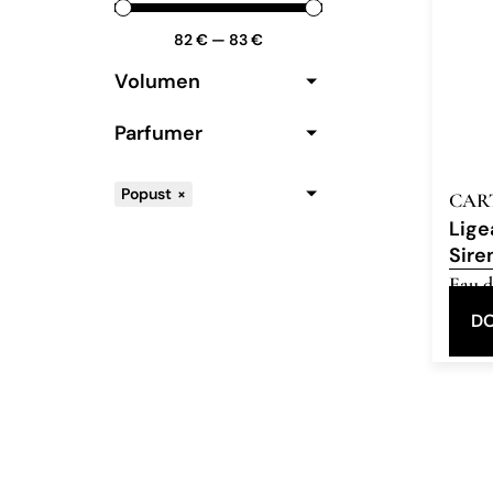
82
€
—
83
€
Volumen
Parfumer
Popust
×
CAR
Lige
Sire
Eau d
Popu
DO