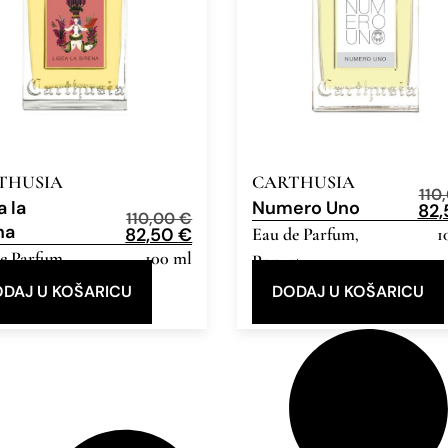
THUSIA
CARTHUSIA
110
a la
Numero Uno
82
110,00
€
na
82,50
€
Eau de Parfum
1
,
e Parfum
100 ml
,
Popust
st
DAJ U KOŠARICU
DODAJ U KOŠARICU