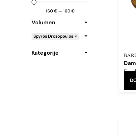
160
€
—
160
€
Volumen
Spyros Drosopoulos
×
Kategorije
BAR
Dam
Eau d
DO