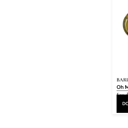
BAR
Oh 
Eau d
DO