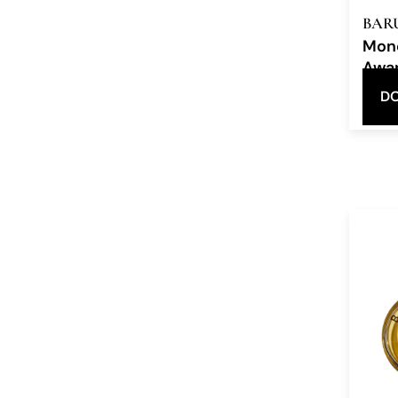
BAR
Mon
Awa
Eau d
DO