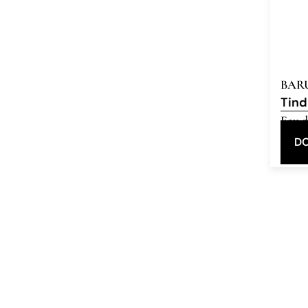
BAR
Tind
Eau d
DO