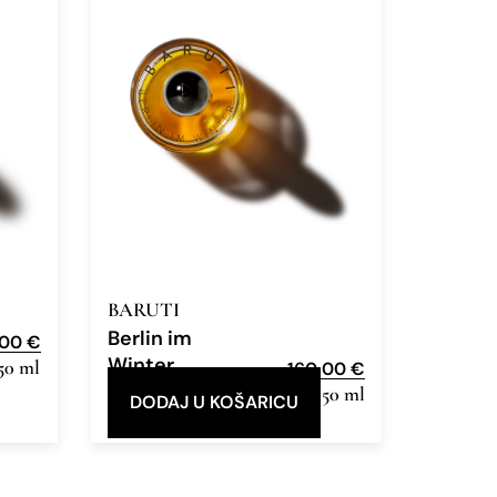
BARUTI
Berlin im
,00
€
Winter
50 ml
160,00
€
Eau de Parfum
50 ml
DODAJ U KOŠARICU