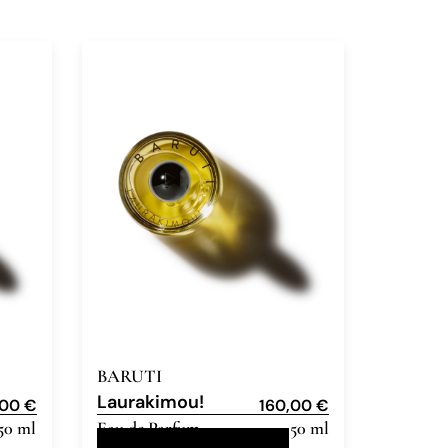
BARUTI
Laurakimou!
,00
€
160,00
€
50 ml
Eau de Parfum
50 ml