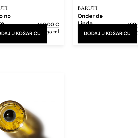
UTI
BARUTI
o no
Onder de
re
Linde
160,00
€
160
e Parfum
50 ml
Eau de Parfum
DAJ U KOŠARICU
DODAJ U KOŠARICU