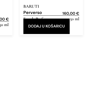
BARUTI
Perverso
160,00
€
Eau de Parfum
50 ml
,00
€
50 ml
DODAJ U KOŠARICU