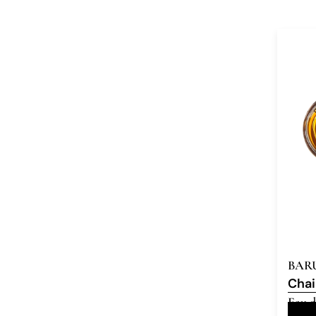
BAR
Chai
Eau d