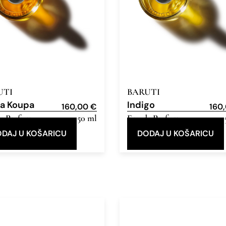
UTI
BARUTI
a Koupa
Indigo
160,00
€
160
e Parfum
50 ml
Eau de Parfum
DAJ U KOŠARICU
DODAJ U KOŠARICU