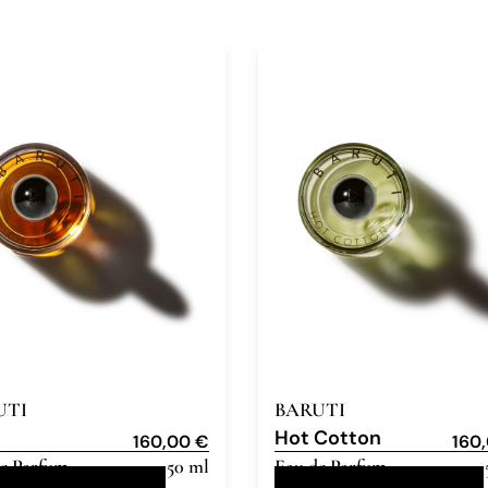
UTI
BARUTI
Hot Cotton
160,00
€
160
e Parfum
50 ml
Eau de Parfum