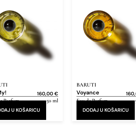
UTI
BARUTI
My!
Voyance
160,00
€
160
e Parfum
50 ml
Eau de Parfum
DAJ U KOŠARICU
DODAJ U KOŠARICU