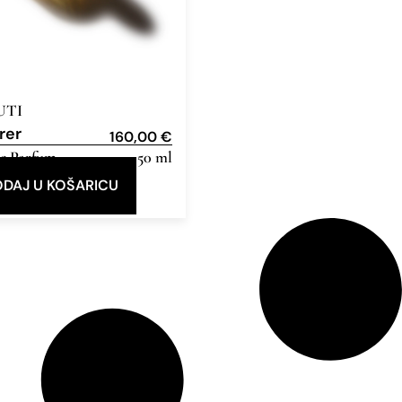
UTI
rer
160,00
€
e Parfum
50 ml
DAJ U KOŠARICU