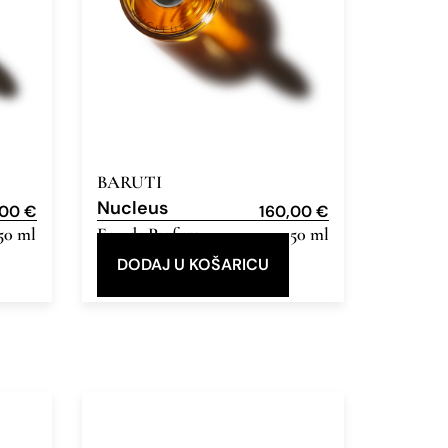
BARUTI
Nucleus
,00
€
160,00
€
50 ml
Eau de Parfum
50 ml
DODAJ U KOŠARICU