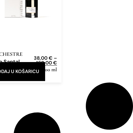
RCHESTRE
38,00
€
–
o Santal
160,00
€
e Parfum
15 ml, 100 ml
DAJ U KOŠARICU