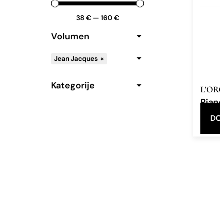
38
€
—
160
€
Volumen
Jean Jacques
×
Kategorije
L’O
Pian
Eau d
DO