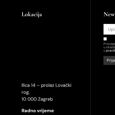
Lokacija
News
Pristaj
u skla
u
pravil
Ilica 14 – prolaz Lovački
rog,
10 000 Zagreb
Radno vrijeme