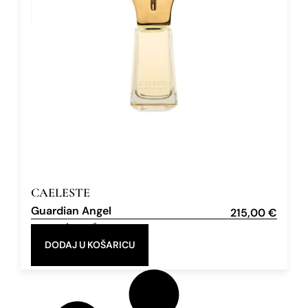
CAELESTE
Guardian Angel
215,00
€
Extrait de Parfum
30 ml
DODAJ U KOŠARICU