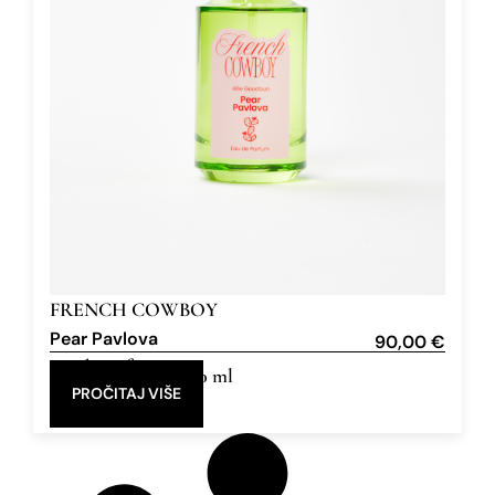
FRENCH COWBOY
Pear Pavlova
90,00
€
Eau de Parfum
100 ml
PROČITAJ VIŠE