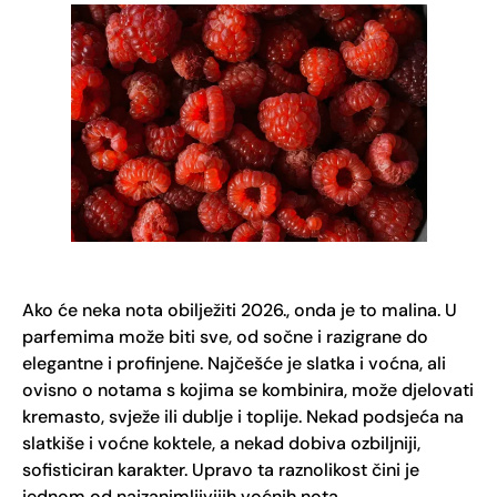
Ako će neka nota obilježiti 2026., onda je to malina. U
parfemima može biti sve, od sočne i razigrane do
elegantne i profinjene. Najčešće je slatka i voćna, ali
ovisno o notama s kojima se kombinira, može djelovati
kremasto, svježe ili dublje i toplije. Nekad podsjeća na
slatkiše i voćne koktele, a nekad dobiva ozbiljniji,
sofisticiran karakter. Upravo ta raznolikost čini je
jednom od najzanimljivijih voćnih nota.