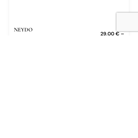
NEYDO
29,00
€
–
Alien Fruit 30.03
86,00
€
Eau de Parfum
12 ml, 50 ml
DODAJ U KOŠARICU