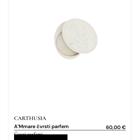
CARTHUSIA
A’Mmare čvrsti parfem
60,00
€
Čvrsti parfemi
,
3 g