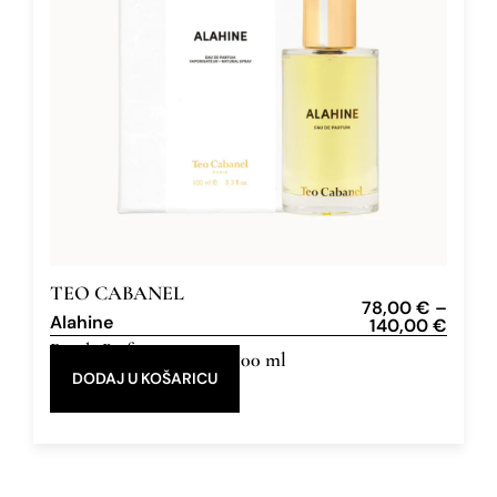
TEO CABANEL
78,00
€
–
Alahine
140,00
€
Eau de Parfum
30 ml, 100 ml
DODAJ U KOŠARICU