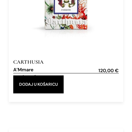
CARTHUSIA
A’Mmare
120,00
€
Eau de Parfum
100 ml
DODAJ U KOŠARICU