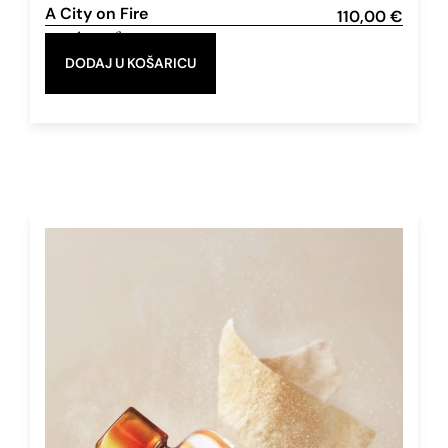
A City on Fire
110,00
€
Eau de Parfum
50 ml
DODAJ U KOŠARICU